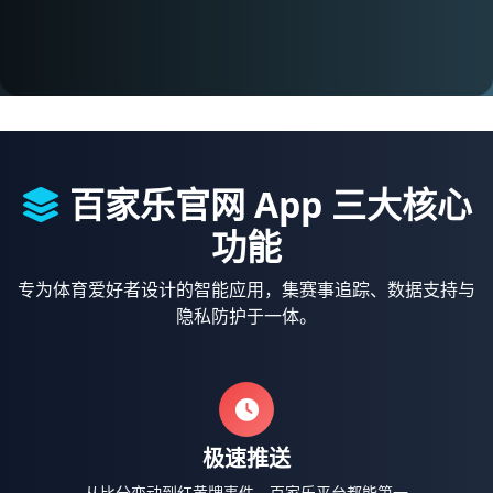
百家乐官网 App 三大核心
功能
专为体育爱好者设计的智能应用，集赛事追踪、数据支持与
隐私防护于一体。
极速推送
从比分变动到红黄牌事件，百家乐平台都能第一