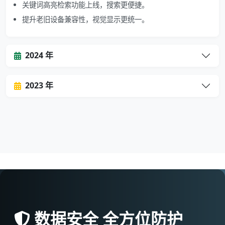
关键词高亮检索功能上线，搜索更便捷。
提升老旧设备兼容性，视觉显示更统一。
2024 年
2023 年
数据安全 全方位防护