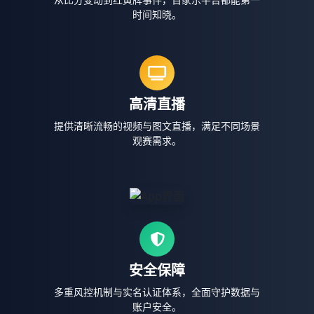
时间知晓。
高清直播
提供清晰流畅的视频与图文直播，满足不同场景
观赛需求。
安全保障
多重风控机制与实名认证体系，全面守护数据与
账户安全。